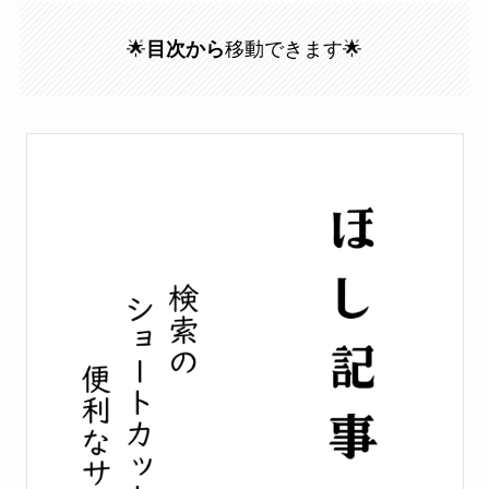
🌟
目次から
移動できます🌟