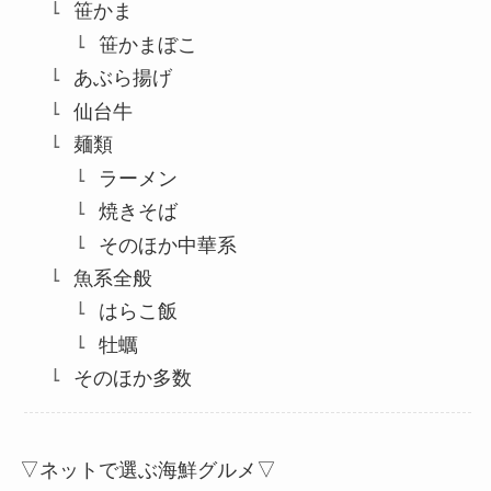
笹かま
笹かまぼこ
あぶら揚げ
仙台牛
麺類
ラーメン
焼きそば
そのほか中華系
魚系全般
はらこ飯
牡蠣
そのほか多数
▽ネットで選ぶ海鮮グルメ▽