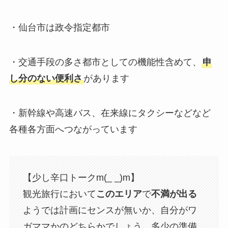
・仙台市は政令指定都市
・交通手段の多さ都市としての機能性含めて、
申
し分のない便利さ
があります
・新幹線や高速バス、在来線にタクシーなどなど
各種各方面へつながっています
【少し辛口トークm(_ _)m】
観光旅行において
このエリア
で
不満が出る
ようでは計画にセンスが無いか、自分がワ
ガママかのどちらかでしょう。多少の準備