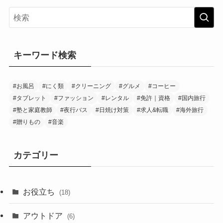
キーワード検索
#お風呂
#にく類
#クリーニング
#グルメ
#コーヒー
#タブレット
#ファッション
#レンタル
#免許｜資格
#国内旅行
#塾と家庭教師
#夜行バス
#日焼け対策
#求人&転職
#海外旅行
#贈りもの
#音楽
カテゴリー
お役立ち
(18)
アウトドア
(6)