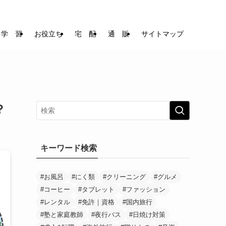
学 習
お役立ち
宅 配
通 販
サイトマップ
？
キーワード検索
#お風呂
#にく類
#クリーニング
#グルメ
#コーヒー
#タブレット
#ファッション
#レンタル
#免許｜資格
#国内旅行
#塾と家庭教師
#夜行バス
#日焼け対策