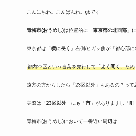
こんにちわ。こんばんわ。gbです
青梅市(おうめし)
は位置的に「
東京都の北西部
」
東京都は「
横に長く
」右側/ヒガシ側が「都心部に
都内23区という言葉を先行して「
よく聞く
」ため
遠方の方からしたら「23区以外」もあるの？っ
実際は「
23区以外
」にも「
市
」がありますし「
町
青梅市(おうめし)において一番近い周辺は