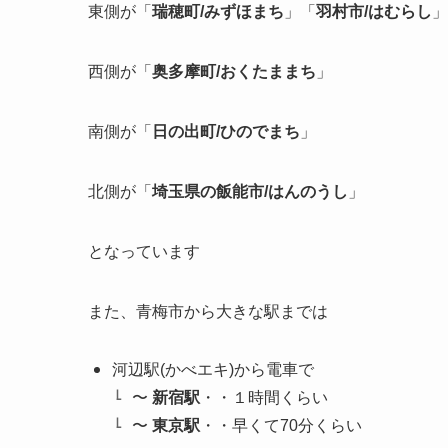
東側が「
瑞穂町/みずほまち
」「
羽村市/はむらし
」
西側が「
奥多摩町/おくたままち
」
南側が「
日の出町/ひのでまち
」
北側が「
埼玉県の飯能市/はんのうし
」
となっています
また、青梅市から大きな駅までは
河辺駅(かべエキ)から電車で
〜
新宿駅
・・１時間くらい
〜
東京駅
・・早くて70分くらい